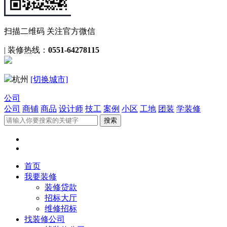
扫描二维码 关注官方微信
|
装修热线：
0551-64278115
杭州
[切换城市]
公司
公司
商铺
商品
设计师
技工
案例
小区
工地
团装
学装修
首页
我要装修
装修贷款
招标大厅
维修招标
找装修公司